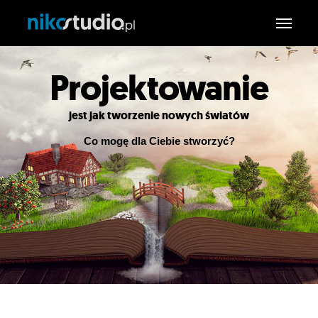
Oferta
Projekt
ow
anie
O mnie
Portfolio
jest jak tworzenie nowych światów
Kontakt
Co mogę dla Ciebie stworzyć?