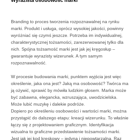
Wyrazista osobowość marki
Branding to proces tworzenia rozpoznawalnej na rynku
marki. Produkt i usługa, oprócz wysokiej jakości, powinny
wyróżniać się czymś jeszcze. Potrzeba im indywidualnej,
charakterystycznej tożsamości, zarezerwowanej tylko dla
nich. Spójna tożsamość marki jest jak jej kręgosłup –
gwarantuje wyrazisty wizerunek. A tym samym
rozpoznawalność.
W procesie budowania marki, punktem wyjścia jest więc
określenie, jaka ona jest? Jaką ma osobowość? Twórca ma
ją ożywić, sprawić by mówiła ludzkim głosem. Marka może
być zabawna, elegancka, wzruszająca, uwodzicielska.
Może lubić muzykę i dalekie podróże.
Dopiero po określeniu osobowości i wartości marki, można
przystąpić do dalszego etapu: kreacji wizerunku. To właśnie
łączy się z projektowaniem graficznym. Identyfikacja
wizualna to graficzne przedstawienie tożsamości marki.
Jest jak jej kod kreskowy – jedyna i niepowtarzalna. Raz