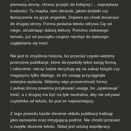
pierwszą stronę, chcesz przejść do kolejnej i… napotykasz
trudności. Tu mapka, tam obrazek, jakieś dodatki czy
tłumaczenie na język angielski. Dopiero po chwili docierasz
do drugiej strony. Forma podania tekstu odrywa Cię od
niego, utrudniając dalszą lekturę. Pomimo ciekawego
tematu, już od początku czujesz niechęć do dalszego
zagłębiania się treść.
Nie jest to zmyślona historia, bo przecież często widzimy
przeróżne publikacje, które skrzywdziły tekst swoją formą.
I odwrotnie: nieraz ludzie decydują się na zakup książki czy
magazynu tylko dlatego, że ich uwagę przyciągnęła
estetyka wydania. Widzimy więc przewrotność formy:
z jednej strony powinna przykuwać uwagę, bo „opakowuje”
treść, a z drugiej ma być na tyle neutralna, aby nie odrywać
czytelnika od tekstu, bo jest on najważniejszy.
Z tego powodu każde zlecenie składu publikacji traktuję
jako wyzwanie oraz intrygującą podróż. Nie chodzi przecież
o zwykłe złożenie tekstu. Skład jest sztuką współpracy